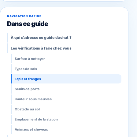
c
ail
at
ss
er
d
ta
e
s
e
e
di
g
NAVIGATION RAPIDE
b
A
n
st
t
er
Dans ce guide
o
p
g
À qui s’adresse ce guide d’achat ?
o
p
er
Les vérifications à faire chez vous
k
Surface à nettoyer
Types de sols
Tapis et franges
Seuils de porte
Hauteur sous meubles
Obstacle au sol
Emplacement de la station
Animaux et cheveux