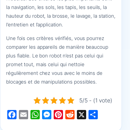
la navigation, les sols, les tapis, les seuils, la
hauteur du robot, la brosse, le lavage, la station,
l’entretien et l’application.
Une fois ces critères vérifiés, vous pourrez
comparer les appareils de manière beaucoup
plus fiable. Le bon robot n’est pas celui qui
promet tout, mais celui qui nettoie
régulièrement chez vous avec le moins de
blocages et de manipulations possibles.
5/5 - (1 vote)
F
E
W
M
Pi
R
X
P
a
m
h
e
nt
e
ar