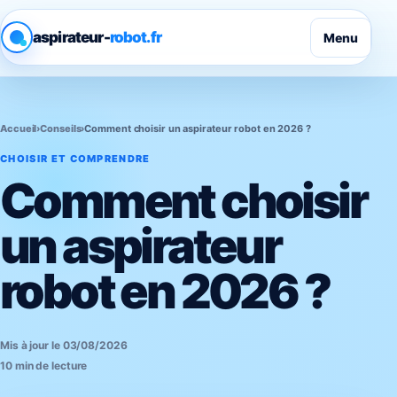
aspirateur-
robot.fr
Menu
Accueil
›
Conseils
›
Comment choisir un aspirateur robot en 2026 ?
CHOISIR ET COMPRENDRE
Comment choisir
un aspirateur
robot en 2026 ?
Mis à jour le 03/08/2026
10 min de lecture